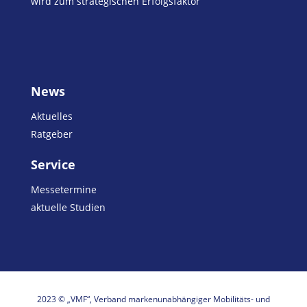
wird zum strategischen Erfolgsfaktor
News
Aktuelles
Ratgeber
Service
Messetermine
aktuelle Studien
2023 © „VMF“, Verband markenunabhängiger Mobilitäts- und